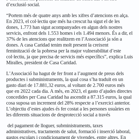
d’exclusió social.
“Portem més de quatre anys amb les xifres d’atencions en alça.
En 2023, el col·lectiu que més ha crescut ha sigut el de les
dones, 1.773 han sigut acompanyades en algun dels nostres
servicis, enfront dels 1.553 homes i els 1.494 menors. És a dir, el
37% de les atencions que realitzem en l’Associació ja són a
dones. A casa Caridad tenim molt present la creixent
feminització de la pobresa per la major vulnerabilitat d’este
col·lectiu, ja que precisa de servicis més específics”, explica Luis
Miralles, president de Casa Caridad.
L’Associació ha hagut de fer front a l’augment de preus dels
productes i subministraments, la qual cosa s’ha traduït en un
gasto diari de 17.881,32 euros, al voltant de 2.700 euros més
que en 2022 cada dia. A més, en 2023, el gasto d’ajudes directes
concedides per Casa Caridad ha ascendit a 87.315 euros, la qual
cosa suposa un increment del 28% respecte a l’exercici anterior.
L’objectiu d’estes ajudes és fer costat a les persones usuàries en
les diferents situacions de desprotecció social a través
del pagament de lloguer, subministraments, taxes
administratives, tractaments de salut, formació i inserció laboral,
gastos escolars i condicionament de vivendes, entre altres. En