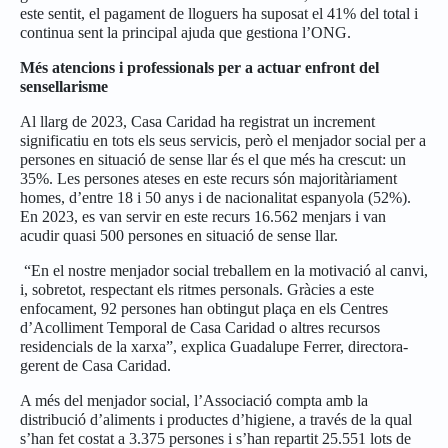
este sentit, el pagament de lloguers ha suposat el 41% del total i
continua sent la principal ajuda que gestiona l’ONG.
Més atencions i professionals per a actuar enfront del
sensellarisme
Al llarg de 2023, Casa Caridad ha registrat un increment
significatiu en tots els seus servicis, però el menjador social per a
persones en situació de sense llar és el que més ha crescut: un
35%. Les persones ateses en este recurs són majoritàriament
homes, d’entre 18 i 50 anys i de nacionalitat espanyola (52%).
En 2023, es van servir en este recurs 16.562 menjars i van
acudir quasi 500 persones en situació de sense llar.
“En el nostre menjador social treballem en la motivació al canvi,
i, sobretot, respectant els ritmes personals. Gràcies a este
enfocament, 92 persones han obtingut plaça en els Centres
d’Acolliment Temporal de Casa Caridad o altres recursos
residencials de la xarxa”, explica Guadalupe Ferrer, directora-
gerent de Casa Caridad.
A més del menjador social, l’Associació compta amb la
distribució d’aliments i productes d’higiene, a través de la qual
s’han fet costat a 3.375 persones i s’han repartit 25.551 lots de