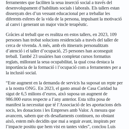
ferramentes que faciliten la seua inserció social a través del
desenvolupament d’habilitats socials i laborals. Els tallers estan
dissenyats des d’un vessant educacional per a treballar les
diferents esferes de la vida de la persona, impulsant la motivació
al canvi i generant un major vincle terapèutic.
Gràcies al treball que es realitza en estos tallers, en 2023, 109
persones han trobat solucions residencials a través del taller de
cerca de vivenda. A més, amb els itineraris personalitzats
d’atenció i el taller d’ocupació, 25 persones han aconseguit
treball. També 23 usuàries han completat cursos formatius
reglats, millorant la seua ocupabilitat, la qual cosa destaca la
importància de la formació i l’ocupació com a ferramentes per a
la inclusió social.
“Este augment en la demanda de servicis ha suposat un repte per
a la nostra ONG. En 2023, el gasto anual de Casa Caridad ha
sigut de 6,5 milions d’euros, això suposa un augment de
986.000 euros respecte a l’any anterior. Esta xifra posa de
manifest la necessitat que té l’Associació de les aportacions dels
socis, les donacions i les Empreses amb Valor. A mesura que
avancem, sabem que els desafiaments continuen, no obstant
això, estem més decidits que mai a seguir avant, inspirats per
l’impacte positiu que hem vist en tantes vides”, conclou Luis