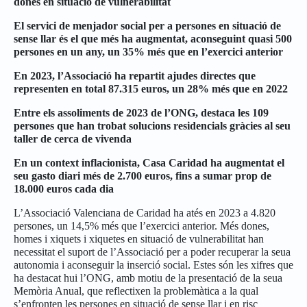
dones en situació de vulnerabilitat
El servici de menjador social per a persones en situació de
sense llar és el que més ha augmentat, aconseguint quasi 500
persones en un any, un 35% més que en l’exercici anterior
En 2023, l’Associació ha repartit ajudes directes que
representen en total 87.315 euros, un 28% més que en 2022
Entre els assoliments de 2023 de l’ONG, destaca les 109
persones que han trobat solucions residencials gràcies al seu
taller de cerca de vivenda
En un context inflacionista, Casa Caridad ha augmentat el
seu gasto diari més de 2.700 euros, fins a sumar prop de
18.000 euros cada dia
L’Associació Valenciana de Caridad ha atés en 2023 a 4.820
persones, un 14,5% més que l’exercici anterior. Més dones,
homes i xiquets i xiquetes en situació de vulnerabilitat han
necessitat el suport de l’Associació per a poder recuperar la seua
autonomia i aconseguir la inserció social. Estes són les xifres que
ha destacat hui l’ONG, amb motiu de la presentació de la seua
Memòria Anual, que reflectixen la problemàtica a la qual
s’enfronten les persones en situació de sense llar i en risc