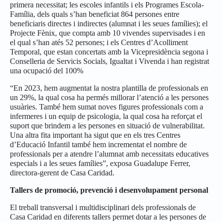
primera necessitat; les escoles infantils i els Programes Escola-
Família, dels quals s’han beneficiat 864 persones entre
beneficiaris directes i indirectes (alumnat i les seues famílies); el
Projecte Fènix, que compta amb 10 vivendes supervisades i en
el qual s’han atés 52 persones; i els Centres d’Acolliment
Temporal, que estan concertats amb la Vicepresidència segona i
Conselleria de Servicis Socials, Igualtat i Vivenda i han registrat
una ocupació del 100%
“En 2023, hem augmentat la nostra plantilla de professionals en
un 29%, la qual cosa ha permés millorar l’atenció a les persones
usuàries. També hem sumat noves figures professionals com a
infermeres i un equip de psicologia, la qual cosa ha reforçat el
suport que brindem a les persones en situació de vulnerabilitat.
Una altra fita important ha sigut que en els tres Centres
d’Educació Infantil també hem incrementat el nombre de
professionals per a atendre l’alumnat amb necessitats educatives
especials i a les seues famílies”, exposa Guadalupe Ferrer,
directora-gerent de Casa Caridad.
Tallers de promoció, prevenció i desenvolupament personal
El treball transversal i multidisciplinari dels professionals de
Casa Caridad en diferents tallers permet dotar a les persones de