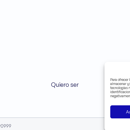
Para ofrecer
Quiero ser
S
almacenar y/
tecnologías 
identificacio
negativament
A
90999