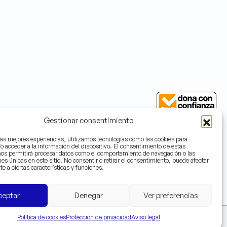
Gestionar consentimiento
 las mejores experiencias, utilizamos tecnologías como las cookies para
íguenos en
o acceder a la información del dispositivo. El consentimiento de estas
Donar ahora
nos permitirá procesar datos como el comportamiento de navegación o las
nes únicas en este sitio. No consentir o retirar el consentimiento, puede afectar
e a ciertas características y funciones.
Contacto
ceptar
Denegar
Ver preferencias
Política de cookies
Protección de privacidad
Aviso legal
Canal ético