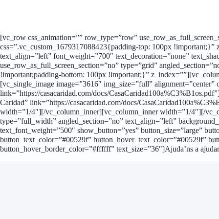
[vc_row css_animation=”” row_type=”row” use_row_as_full_screen_se
css=”.vc_custom_1679317088423{padding-top: 100px !important;}” z_i
text_align=”left” font_weight=”700″ text_decoration=”none” text_
use_row_as_full_screen_section=”no” type=”grid” angled_section=”
!important;padding-bottom: 100px !important;}” z_index=””][vc_col
[vc_single_image image=”3616″ img_size=”full” alignment=”center”
link=”https://casacaridad.com/docs/CasaCaridad100a%C3%B1os.pdf”][
Caridad” link=”https://casacaridad.com/docs/CasaCaridad100a%C3%
width=”1/4″][/vc_column_inner][vc_column_inner width=”1/4″][/vc_
type=”full_width” angled_section=”no” text_align=”left” background
text_font_weight=”500″ show_button=”yes” button_size=”large” butto
button_text_color=”#00529f” button_hover_text_color=”#00529f” but
button_hover_border_color=”#ffffff” text_size=”36″]Ajuda’ns a ajuda