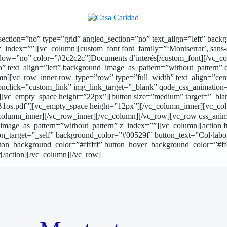
ction=”no” type=”grid” angled_section=”no” text_align=”left” back
ndex=””][vc_column][custom_font font_family=”‘Montserrat’, sans-se
shadow=”no” color=”#2c2c2c”]Documents d’interés[/custom_font][/vc
no” text_align=”left” background_image_as_pattern=”without_patter
umn][vc_row_inner row_type=”row” type=”full_width” text_align=”cen
 onclick=”custom_link” img_link_target=”_blank” qode_css_animatio
vc_empty_space height=”22px”][button size=”medium” target=”_blank
B1os.pdf”][vc_empty_space height=”12px”][/vc_column_inner][vc_co
column_inner][/vc_row_inner][/vc_column][/vc_row][vc_row css_ani
_image_as_pattern=”without_pattern” z_index=””][vc_column][action 
n_target=”_self” background_color=”#00529f” button_text=”Col·labora
ton_background_color=”#ffffff” button_hover_background_color=”#ffd
r[/action][/vc_column][/vc_row]