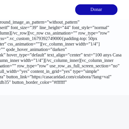
Donar
ground_image_as_pattern=”without_pattern”
rif” font_size=”39″ line_height=”44″ font_style=”normal”
_column][/vc_row][vc_row css_animation=”” row_type=”row”
n” css=”.vc_custom_1679392749000{padding-top: 50px
ter” css_animation=””][vc_column_inner width=”1/4″]
n=”” qode_hover_animation=”darken”
” hover_type=”default” text_align=”center” text=”100 anys Casa
lumn_inner width=”1/4″][/vc_column_inner][vc_column_inner
mation=”” row_type=”row” use_row_as_full_screen_section=”no”
full_width=”yes” content_in_grid=”yes” type=”simple”
” button_link=”https://casacaridad.com/colabora/?lang=val”
b35″ button_border_color=”#ffffff”