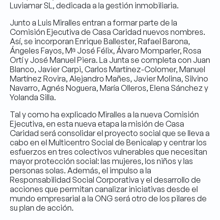
Luviamar SL, dedicada a la gestión inmobiliaria.
Junto a Luis Miralles entran a formar parte de la
Comisión Ejecutiva de Casa Caridad nuevos nombres.
Así, se incorporan Enrique Ballester, Rafael Barona,
Ángeles Fayos, Mª José Félix, Álvaro Momparler, Rosa
Ortí y José Manuel Piera. La Junta se completa con Juan
Blanco, Javier Carpi, Carlos Martínez-Colomer, Manuel
Martínez Rovira, Alejandro Mañes, Javier Molina, Silvino
Navarro, Agnés Noguera, María Olleros, Elena Sánchez y
Yolanda Silla.
Tal y como ha explicado Miralles a la nueva Comisión
Ejecutiva, en esta nueva etapa la misión de Casa
Caridad será consolidar el proyecto social que se lleva a
cabo en el Multicentro Social de Benicalap y centrar los
esfuerzos en tres colectivos vulnerables que necesitan
mayor protección social: las mujeres, los niños y las
personas solas. Además, el impulso a la
Responsabilidad Social Corporativa y el desarrollo de
acciones que permitan canalizar iniciativas desde el
mundo empresarial a la ONG será otro de los pilares de
su plan de acción.