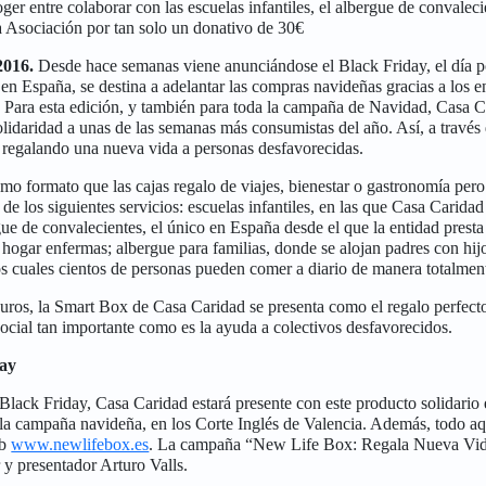
er entre colaborar con las escuelas infantiles, el albergue de convaleci
a Asociación por tan solo un donativo de 30€
2016.
Desde hace semanas viene anunciándose el Black Friday, el día po
en España, se destina a adelantar las compras navideñas gracias a los 
. Para esta edición, y también para toda la campaña de Navidad, Casa C
idaridad a unas de las semanas más consumistas del año. Así, a través 
rá regalando una nueva vida a personas desfavorecidas.
smo formato que las cajas regalo de viajes, bienestar o gastronomía pero
de los siguientes servicios: escuelas infantiles, en las que Casa Caridad
gue de convalecientes, el único en España desde el que la entidad prest
ogar enfermas; albergue para familias, donde se alojan padres con hijo
os cuales cientos de personas pueden comer a diario de manera totalment
uros, la Smart Box de Casa Caridad se presenta como el regalo perfecto
ocial tan importante como es la ayuda a colectivos desfavorecidos.
day
lack Friday, Casa Caridad estará presente con este producto solidario
de la campaña navideña, en los Corte Inglés de Valencia. Además, todo aq
eb
www.newlifebox.es
. La campaña “New Life Box: Regala Nueva Vida
 y presentador Arturo Valls.