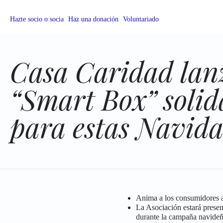
Hazte socio o socia
Haz una donación
Voluntariado
Casa Caridad lan
“Smart Box” solid
para estas Navid
Anima a los consumidores a 
La Asociación estará presen
durante la campaña navide