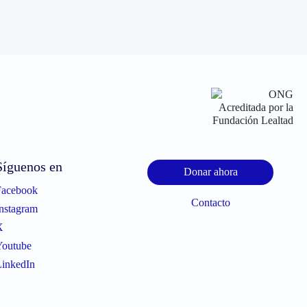
Síguenos en
Donar ahora
Facebook
Contacto
nstagram
X
Youtube
inkedIn