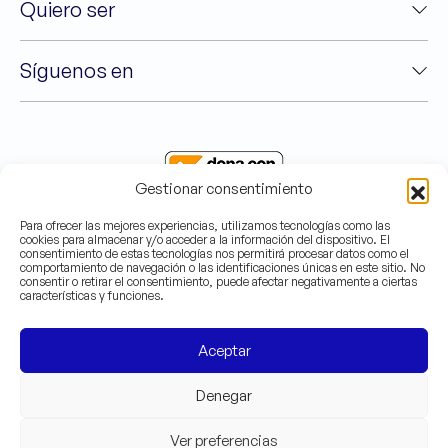
Quiero ser
Síguenos en
Gestionar consentimiento
Para ofrecer las mejores experiencias, utilizamos tecnologías como las
cookies para almacenar y/o acceder a la información del dispositivo. El
consentimiento de estas tecnologías nos permitirá procesar datos como el
comportamiento de navegación o las identificaciones únicas en este sitio. No
©2025 Asociación Valenciana de Caridad - C.I.F
consentir o retirar el consentimiento, puede afectar negativamente a ciertas
G-46090999
características y funciones.
Canal ético
Aceptar
Denegar
Ver preferencias