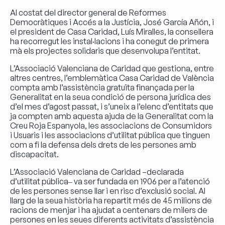
Al costat del director general de Reformes
Democràtiques i Accés a la Justícia, José García Añón, i
el president de Casa Caridad, Luís Miralles, la consellera
ha recorregut les instal·lacions i ha conegut de primera
mà els projectes solidaris que desenvolupa l’entitat.
L’Associació Valenciana de Caridad que gestiona, entre
altres centres, l’emblemàtica Casa Caridad de València
compta amb l’assistència gratuïta finançada per la
Generalitat en la seua condició de persona jurídica des
d’el mes d’agost passat, i s’uneix a l’elenc d’entitats que
ja compten amb aquesta ajuda de la Generalitat com la
Creu Roja Espanyola, les associacions de Consumidors
i Usuaris i les associacions d’utilitat pública que tinguen
com a fi la defensa dels drets de les persones amb
discapacitat.
L’Associació Valenciana de Caridad –declarada
d’utilitat pública‒ va ser fundada en 1906 per a l’atenció
de les persones sense llar i en risc d’exclusió social. Al
llarg de la seua història ha repartit més de 45 milions de
racions de menjar i ha ajudat a centenars de milers de
persones en les seues diferents activitats d’assistència