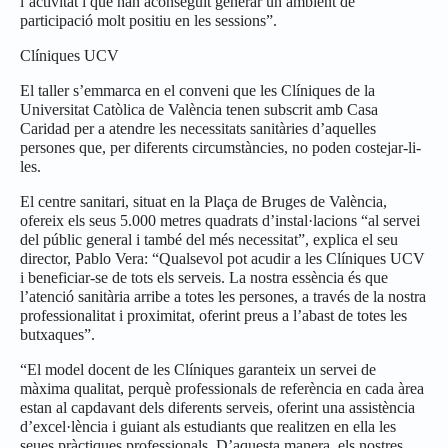
l’activitat i que han aconseguit generar un ambient de
participació molt positiu en les sessions”.
Clíniques UCV
El taller s’emmarca en el conveni que les Clíniques de la
Universitat Catòlica de València tenen subscrit amb Casa
Caridad per a atendre les necessitats sanitàries d’aquelles
persones que, per diferents circumstàncies, no poden costejar-li-
les.
El centre sanitari, situat en la Plaça de Bruges de València,
ofereix els seus 5.000 metres quadrats d’instal·lacions “al servei
del públic general i també del més necessitat”, explica el seu
director, Pablo Vera: “Qualsevol pot acudir a les Clíniques UCV
i beneficiar-se de tots els serveis. La nostra essència és que
l’atenció sanitària arribe a totes les persones, a través de la nostra
professionalitat i proximitat, oferint preus a l’abast de totes les
butxaques”.
“El model docent de les Clíniques garanteix un servei de
màxima qualitat, perquè professionals de referència en cada àrea
estan al capdavant dels diferents serveis, oferint una assistència
d’excel·lència i guiant als estudiants que realitzen en ella les
seues pràctiques professionals. D’aquesta manera, els nostres