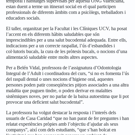
temporal i habitatges supervisats per aquesta ONG valenciana,
estan duent a terme un itinerari social en el qual participen
professionals de diferents àmbits com a psicòlegs, treballadors i
educadors socials.
El taller, organitzat per la Facultat i les Clíniques UCV, ha posat
l’accent en els diferents hàbits saludables que són
imprescindibles per a una salut bucodental adequada. Entre ells,
indicacions per a un correcte raspallat, l’ús d’esbandides i
col·lutoris bucals, la cura de les pròtesis bucals, o nocions d’una
alimentació saludable entre molts altres aspectes.
Per a Belén Vidal, professora de l’assignatura d’Odontologia
Integral de l’Adult i coordinadora del curs, “si no es fomenta l’ús
del raspall dental o unes nocions d’higiene oral, aquestes
persones poden patir conseqüències pitjors associades a una altra
malaltia que puguen tindre, o poden derivar en malalties
sistèmiques noves, per no parlar de la baixa autoestima que li pot
provocar una deficient salut bucodental”.
La professora ha volgut destacar la resposta i l’interés dels
usuaris de Casa Caridad “que no han parat de fer preguntes i han
relatat experiències pròpies amb l’objectiu d’ajudar als seus
companys”, així com dels estudiants, “que s’han bolcat en