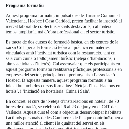
Programa formatiu
Aquest programa formatiu, impulsat des de Turisme Comunitat
Valenciana, Hosbec i Casa Caridad, pretén facilitar la inserció al
mercat laboral de col·lectius socials desfavorits, i al mateix
temps, ampliar la mà d’obra professional en el sector turístic.
Es tracta de dos cursos de formació bàsica, en els centres de la
xarxa CdT per a la formació teòrica i pràctica en matèries
vinculades amb l’activitat turística com la restauració, tant en
sala com cuina o l’allotjament turístic (neteja d’habitacions, i
altres activitats d’interés). Cal assenyalar que els participants en
aquest programa formatiu realitzaran pràctiques professionals en
empreses del sector, principalment pertanyents a l’associació
Hosbec. D’aquesta manera, aquest programa formatiu s’ha
iniciat hui amb dos cursos formatius: ‘Neteja d’instal·lacions en
hotels’, i ‘Iniciació en hostaleria. Cuina i Sala’.
En concret, el curs de ‘Neteja d’instal·lacions en hotels’, de 70
hores de duració, se celebra del 6 al 23 de juny en el CdT de
València. Aquest curs té com a objectius desenvolupar habilitats
i actituds personals de les Cambreres de Pis que contribuïsquen a
una millor atenció al client i la qualitat del servei en els
allotjaments turístics de la Comunitat Valenciana. El curs