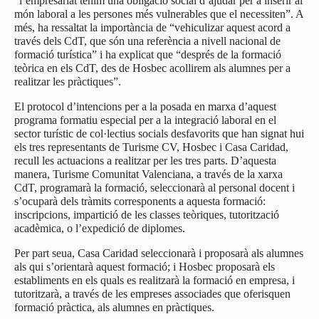
“l’empresariat tenim una obligació social d’ajudar per a inserir al
món laboral a les persones més vulnerables que el necessiten”. A
més, ha ressaltat la importància de “vehiculizar aquest acord a
través dels CdT, que són una referència a nivell nacional de
formació turística” i ha explicat que “després de la formació
teòrica en els CdT, des de Hosbec acollirem als alumnes per a
realitzar les pràctiques”.
El protocol d’intencions per a la posada en marxa d’aquest
programa formatiu especial per a la integració laboral en el
sector turístic de col·lectius socials desfavorits que han signat hui
els tres representants de Turisme CV, Hosbec i Casa Caridad,
recull les actuacions a realitzar per les tres parts. D’aquesta
manera, Turisme Comunitat Valenciana, a través de la xarxa
CdT, programarà la formació, seleccionarà al personal docent i
s’ocuparà dels tràmits corresponents a aquesta formació:
inscripcions, impartició de les classes teòriques, tutorització
acadèmica, o l’expedició de diplomes.
Per part seua, Casa Caridad seleccionarà i proposarà als alumnes
als qui s’orientarà aquest formació; i Hosbec proposarà els
establiments en els quals es realitzarà la formació en empresa, i
tutoritzarà, a través de les empreses associades que oferisquen
formació pràctica, als alumnes en pràctiques.