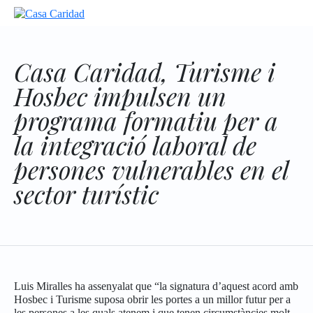
Casa Caridad, Turisme i
Hosbec impulsen un
programa formatiu per a
la integració laboral de
persones vulnerables en el
sector turístic
Luis Miralles ha assenyalat que “la signatura d’aquest acord amb
Hosbec i Turisme suposa obrir les portes a un millor futur per a
les persones a les quals atenem i que tenen circumstàncies molt