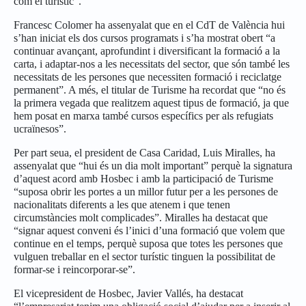
com el turístic”.
Francesc Colomer ha assenyalat que en el CdT de València hui
s’han iniciat els dos cursos programats i s’ha mostrat obert “a
continuar avançant, aprofundint i diversificant la formació a la
carta, i adaptar-nos a les necessitats del sector, que són també les
necessitats de les persones que necessiten formació i reciclatge
permanent”. A més, el titular de Turisme ha recordat que “no és
la primera vegada que realitzem aquest tipus de formació, ja que
hem posat en marxa també cursos específics per als refugiats
ucraïnesos”.
Per part seua, el president de Casa Caridad, Luis Miralles, ha
assenyalat que “hui és un dia molt important” perquè la signatura
d’aquest acord amb Hosbec i amb la participació de Turisme
“suposa obrir les portes a un millor futur per a les persones de
nacionalitats diferents a les que atenem i que tenen
circumstàncies molt complicades”. Miralles ha destacat que
“signar aquest conveni és l’inici d’una formació que volem que
continue en el temps, perquè suposa que totes les persones que
vulguen treballar en el sector turístic tinguen la possibilitat de
formar-se i reincorporar-se”.
El vicepresident de Hosbec, Javier Vallés, ha destacat