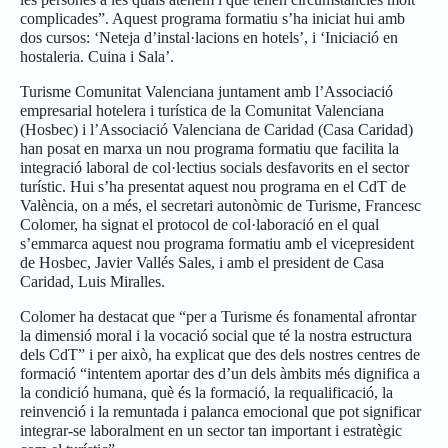
complicades”. Aquest programa formatiu s’ha iniciat hui amb
dos cursos: ‘Neteja d’instal·lacions en hotels’, i ‘Iniciació en
hostaleria. Cuina i Sala’.
Turisme Comunitat Valenciana juntament amb l’Associació
empresarial hotelera i turística de la Comunitat Valenciana
(Hosbec) i l’Associació Valenciana de Caridad (Casa Caridad)
han posat en marxa un nou programa formatiu que facilita la
integració laboral de col·lectius socials desfavorits en el sector
turístic. Hui s’ha presentat aquest nou programa en el CdT de
València, on a més, el secretari autonòmic de Turisme, Francesc
Colomer, ha signat el protocol de col·laboració en el qual
s’emmarca aquest nou programa formatiu amb el vicepresident
de Hosbec, Javier Vallés Sales, i amb el president de Casa
Caridad, Luis Miralles.
Colomer ha destacat que “per a Turisme és fonamental afrontar
la dimensió moral i la vocació social que té la nostra estructura
dels CdT” i per això, ha explicat que des dels nostres centres de
formació “intentem aportar des d’un dels àmbits més dignifica a
la condició humana, què és la formació, la requalificació, la
reinvenció i la remuntada i palanca emocional que pot significar
integrar-se laboralment en un sector tan important i estratègic